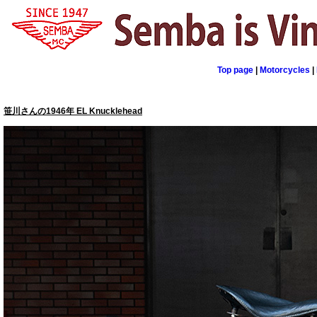
Top page
|
Motorcycles
|
笹川さんの1946年 EL Knucklehead