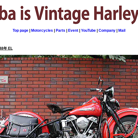
Top page
|
Motorcycles
|
Parts
|
Event
|
YouTube
|
Company
|
Mail
8年 EL