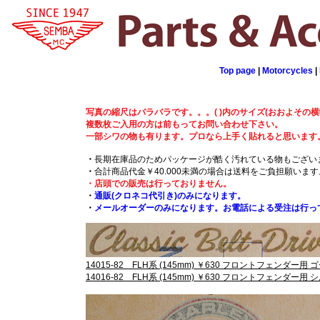
Top page
|
Motorcycles
|
写真の縮尺はバラバラです。。。( )内のサイズ(おおよその
複数枚ご入用の方は前もってお問い合わせ下さい。
一部シワの物も有ります。プロなら上手く貼れると思います
・
長期在庫品のためパッケージが酷く汚れている物もござい
・
合計商品代金￥40.000未満の場合は送料をご負担願います
・店頭での販売は行っておりません。
・
通販(クロネコ代引き)のみになります。
・
メールオーダーのみになります。お電話による受注は行っ
14015-82 FLH系 (145mm) ￥630 フロントフェンダー用 
14016-82 FLH系 (145mm) ￥630 フロントフェンダー用 